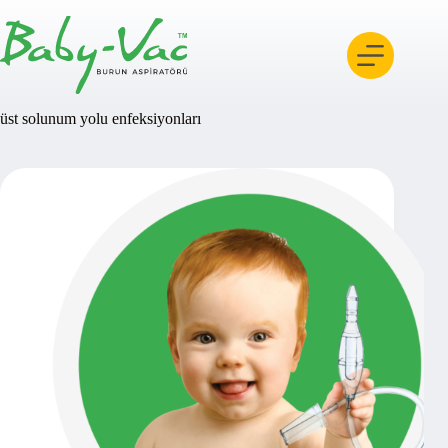
Skip
to
content
üst solunum yolu enfeksiyonları