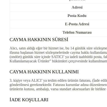
Adresi
Posta Kodu
E-Posta Adresi
Telefon Numarası
CAYMA HAKKININ SÜRESİ
Alıcı, satın aldığı eğer bir hizmet ise, bu 14 günlük süre sözleş
ifasına başlanan hizmet sözleşmelerinde cayma hakkı kullanılam
(ondört) günlük süre içinde SATICI’ ya iadeli taahhütlü posta, 
Kullanılamayacak Ürünler” hükümleri çerçevesinde kullanılmamış
CAYMA HAKKININ KULLANIMI
3. kişiye veya ALICI’ ya teslim edilen ürünün faturası, (İade edi
gönderilmesi gerekmektedir. Faturası kurumlar adına düzenlene
ürünlerin kutusu, ambalajı, varsa standart aksesuarları ile birlikt
İADE KOŞULLARI