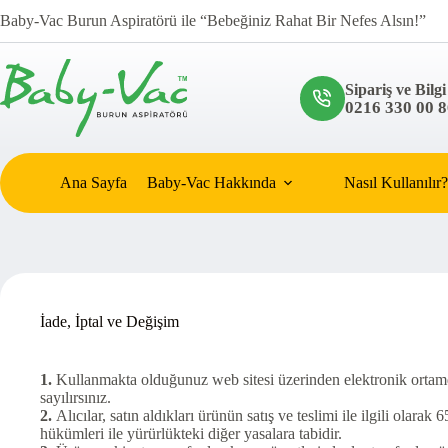
Skip
Baby-Vac Burun Aspiratörü ile “Bebeğiniz Rahat Bir Nefes Alsın!”
to
content
Sipariş ve Bilgi
0216 330 00 8
Ana Sayfa
Baby-Vac Hakkında
Nasıl Kullanılır?
İade, İptal ve Değişim
1.
Kullanmakta olduğunuz web sitesi üzerinden elektronik ortamda 
sayılırsınız.
2.
Alıcılar, satın aldıkları ürünün satış ve teslimi ile ilgili o
hükümleri ile yürürlükteki diğer yasalara tabidir.