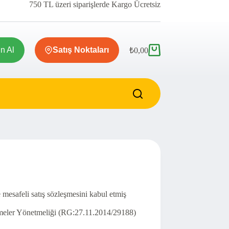
750 TL üzeri siparişlerde Kargo Ücretsiz
ın Al
Satış Noktaları
₺
0,00
Shopping
cart
mesafeli satış sözleşmesini kabul etmiş
leşmeler Yönetmeliği (RG:27.11.2014/29188)