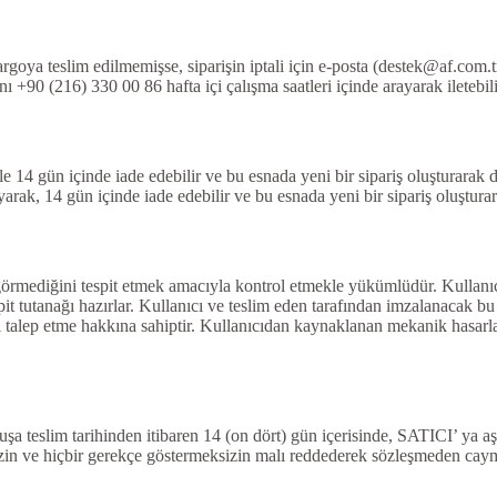
 kargoya teslim edilmemişse, siparişin iptali için e-posta (destek@af.com.t
 +90 (216) 330 00 86 hafta içi çalışma saatleri içinde arayarak iletebili
le 14 gün içinde iade edebilir ve bu esnada yeni bir sipariş oluşturarak di
yarak, 14 gün içinde iade edebilir ve bu esnada yeni bir sipariş oluşturar
 görmediğini tespit etmek amacıyla kontrol etmekle yükümlüdür. Kullanıc
pit tutanağı hazırlar. Kullanıcı ve teslim eden tarafından imzalanacak bu
ni talep etme hakkına sahiptir. Kullanıcıdan kaynaklanan mekanik hasarlar
uşa teslim tarihinden itibaren 14 (on dört) gün içerisinde, SATICI’ ya aşa
izin ve hiçbir gerekçe göstermeksizin malı reddederek sözleşmeden caym