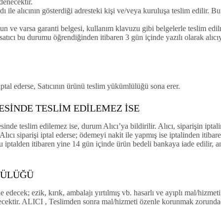
denecektir.
ile alıcının gösterdiği adresteki kişi ve/veya kuruluşa teslim edilir. Bu 
ygun ve varsa garanti belgesi, kullanım klavuzu gibi belgelerle teslim ed
atıcı bu durumu öğrendiğinden itibaren 3 gün içinde yazılı olarak alıc
iptal ederse, Satıcının ürünü teslim yükümlülüğü sona erer.
SİNDE TESLİM EDİLEMEZ İSE
de teslim edilemez ise, durum Alıcı’ya bildirilir. Alıcı, siparişin iptali
 Alıcı siparişi iptal ederse; ödemeyi nakit ile yapmış ise iptalinden itib
 bu iptalden itibaren yine 14 gün içinde ürün bedeli bankaya iade edilir,
LÜLÜĞÜ
ecek; ezik, kırık, ambalajı yırtılmış vb. hasarlı ve ayıplı mal/hizmeti
lecektir. ALICI , Teslimden sonra mal/hizmeti özenle korunmak zorunda