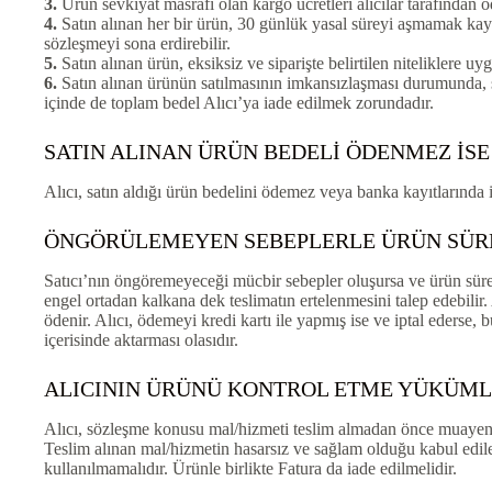
3.
Ürün sevkiyat masrafı olan kargo ücretleri alıcılar tarafından ö
4.
Satın alınan her bir ürün, 30 günlük yasal süreyi aşmamak kaydı 
sözleşmeyi sona erdirebilir.
5.
Satın alınan ürün, eksiksiz ve siparişte belirtilen niteliklere u
6.
Satın alınan ürünün satılmasının imkansızlaşması durumunda, s
içinde de toplam bedel Alıcı’ya iade edilmek zorundadır.
SATIN ALINAN ÜRÜN BEDELİ ÖDENMEZ İSE
Alıcı, satın aldığı ürün bedelini ödemez veya banka kayıtlarında 
ÖNGÖRÜLEMEYEN SEBEPLERLE ÜRÜN SÜRE
Satıcı’nın öngöremeyeceği mücbir sebepler oluşursa ve ürün süresin
engel ortadan kalkana dek teslimatın ertelenmesini talep edebilir.
ödenir. Alıcı, ödemeyi kredi kartı ile yapmış ise ve iptal ederse,
içerisinde aktarması olasıdır.
ALICININ ÜRÜNÜ KONTROL ETME YÜKÜM
Alıcı, sözleşme konusu mal/hizmeti teslim almadan önce muayene ed
Teslim alınan mal/hizmetin hasarsız ve sağlam olduğu kabul edi
kullanılmamalıdır. Ürünle birlikte Fatura da iade edilmelidir.