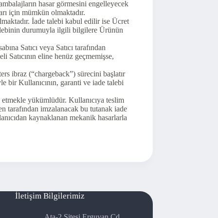
 ambalajların hasar görmesini engelleyecek
ları için mümkün olmaktadır.
lmaktadır. İade talebi kabul edilir ise Ücret
alebinin durumuyla ilgili bilgilere Ürünün
esabına Satıcı veya Satıcı tarafından
deli Satıcının eline henüz geçmemişse,
ers ibraz (“chargeback”) sürecini başlatır
le bir Kullanıcının, garanti ve iade talebi
ol etmekle yükümlüdür. Kullanıcıya teslim
eden tarafından imzalanacak bu tutanak iade
Kullanıcıdan kaynaklanan mekanik hasarlarla
İletişim Bilgilerimiz
Ata-2 Sitesi Erguvan Cd.