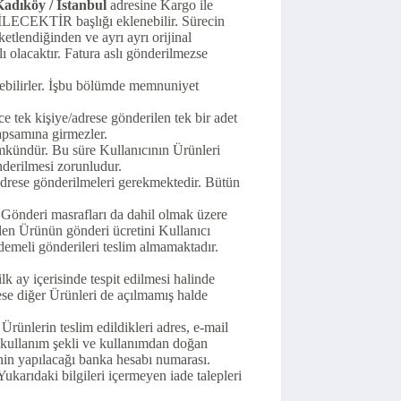
adıköy / İstanbul
adresine Kargo ile
EDİLECEKTİR başlığı eklenebilir. Sürecin
tlendiğinden ve ayrı ayrı orijinal
ı olacaktır. Fatura aslı gönderilmezse
ebilirler. İşbu bölümde memnuniyet
ce tek kişiye/adrese gönderilen tek bir adet
apsamına girmezler.
mümkündür. Bu süre Kullanıcının Ürünleri
nderilmesi zorunludur.
n adrese gönderilmeleri gerekmektedir. Bütün
. Gönderi masrafları da dahil olmak üzere
ilen Ürünün gönderi ücretini Kullanıcı
ödemeli gönderileri teslim almamaktadır.
k ay içerisinde tespit edilmesi halinde
ese diğer Ürünleri de açılmamış halde
Ürünlerin teslim edildikleri adres, e-mail
la kullanım şekli ve kullanımdan doğan
inin yapılacağı banka hesabı numarası.
ukarıdaki bilgileri içermeyen iade talepleri