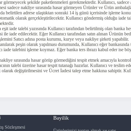
sar görmeyecek şekilde paketlenmeleri gerekmektedir. Kullanıcı, sadece
ilmesi sadece nakliye sırasında hasar görmeyen Ürünler ve Ürün ambalaj
nda belirtilen adrese ulaştıktan sonraki 14 iş günü içerisinde işleme konu
otomatik olarak gerçekleştirilecektir. Kullanıcı göndermiş olduğu iade t
ektedir.
a eşit iade talebi yazısında Kullanıcı tarafından belirtilmiş olan banka h
i ile iade edilecektir. Eğer Kullanıcı tarafından satın alınan Ürünün be
şlemini Satıcı adına posta kurumu, kurye veya nakliye şirketi yapabilir.
ullanılarak peşin olarak yapılması durumunda, Kullanıcı eğer bankasında t
ıcı iade talebini işleme koymaz. Eğer banka ters ibrazı kabul eder ise böy
.
 nakliye sırasında hasar görüp görmediğini tespit etmek amacıyla kontr
cının talebi üzerine hasar tespit tutanağı hazırlar. Kullanıcı ve teslim 
iz olarak değiştirilmesini ve Ücret İadesi talep etme hakkına sahiptir. 
i
Bayilik
tış Sözleşmesi
Ürünlerimizi toptan almak ve satış