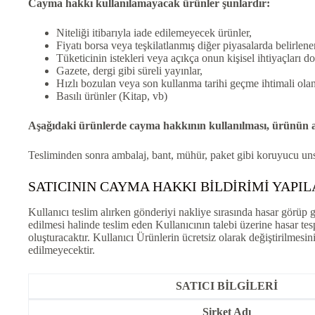
Cayma hakkı kullanılamayacak ürünler şunlardır:
Niteliği itibarıyla iade edilemeyecek ürünler,
Fiyatı borsa veya teşkilatlanmış diğer piyasalarda belirlene
Tüketicinin istekleri veya açıkça onun kişisel ihtiyaçları d
Gazete, dergi gibi süreli yayınlar,
Hızlı bozulan veya son kullanma tarihi geçme ihtimali olan
Basılı ürünler (Kitap, vb)
Aşağıdaki ürünlerde cayma hakkının kullanılması, ürünün a
Tesliminden sonra ambalaj, bant, mühür, paket gibi koruyucu uns
SATICININ CAYMA HAKKI BİLDİRİMİ YAPIL
Kullanıcı teslim alırken gönderiyi nakliye sırasında hasar görüp
edilmesi halinde teslim eden Kullanıcının talebi üzerine hasar tes
oluşturacaktır. Kullanıcı Ürünlerin ücretsiz olarak değiştirilmesi
edilmeyecektir.
SATICI BİLGİLERİ
Şirket Adı