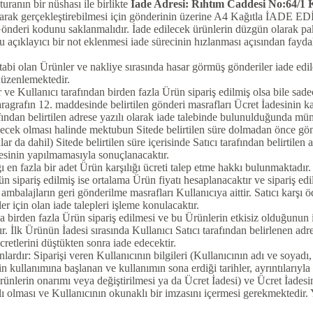
uranın bir nüshası ile birlikte
İade Adresi: Rıhtım Caddesi No:64/1 K
lı olarak gerçekleştirebilmesi için gönderinin üzerine A4 Kağıtla İADE 
nderi kodunu saklanmalıdır. İade edilecek ürünlerin düzgün olarak pake
 açıklayıcı bir not eklenmesi iade sürecinin hızlanması açısından faydal
i olan Ürünler ve nakliye sırasında hasar görmüş gönderiler iade edil
ı düzenlemektedir.
ve Kullanıcı tarafından birden fazla Ürün sipariş edilmiş olsa bile sade
grafın 12. maddesinde belirtilen gönderi masrafları Ücret İadesinin k
arafından belirtilen adrese yazılı olarak iade talebinde bulunulduğunda 
derilecek olması halinde mektubun Sitede belirtilen süre dolmadan önce gö
ar da dahil) Sitede belirtilen süre içerisinde Satıcı tarafından belirtile
esinin yapılmamasıyla sonuçlanacaktır.
 en fazla bir adet Ürün karşılığı ücreti talep etme hakkı bulunmaktadır
n sipariş edilmiş ise ortalama Ürün fiyatı hesaplanacaktır ve sipariş ed
mbalajların geri gönderilme masrafları Kullanıcıya aittir. Satıcı karşı 
r için olan iade talepleri işleme konulacaktır.
birden fazla Ürün sipariş edilmesi ve bu Ürünlerin etkisiz olduğunun il
İlk Ürünün İadesi sırasında Kullanıcı Satıcı tarafından belirlenen adr
retlerini düştükten sonra iade edecektir.
rdır: Siparişi veren Kullanıcının bilgileri (Kullanıcının adı ve soyadı, 
rin kullanımına başlanan ve kullanımın sona erdiği tarihler, ayrıntılarıy
(Ürünlerin onarımı veya değiştirilmesi ya da Ücret İadesi) ve Ücret İades
lı olması ve Kullanıcının okunaklı bir imzasını içermesi gerekmektedir. Y