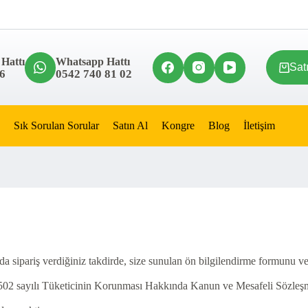
 Hattı
Whatsapp Hattı
Sat
6
0542 740 81 02
Sık Sorulan Sorular
Satın Al
Kongre
Blog
İletişim
sipariş verdiğiniz takdirde, size sunulan ön bilgilendirme formunu ve 
larak 6502 sayılı Tüketicinin Korunması Hakkında Kanun ve Mesafeli Söz