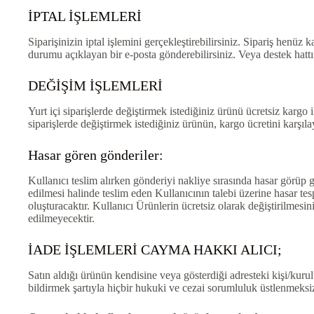
İPTAL İŞLEMLERİ
Siparişinizin iptal işlemini gerçekleştirebilirsiniz. Sipariş henüz
durumu açıklayan bir e-posta gönderebilirsiniz. Veya destek hattını
DEĞİŞİM İŞLEMLERİ
Yurt içi siparişlerde değiştirmek istediğiniz ürünü ücretsiz kargo i
siparişlerde değiştirmek istediğiniz ürünün, kargo ücretini karşıla
Hasar gören gönderiler:
Kullanıcı teslim alırken gönderiyi nakliye sırasında hasar görüp
edilmesi halinde teslim eden Kullanıcının talebi üzerine hasar tes
oluşturacaktır. Kullanıcı Ürünlerin ücretsiz olarak değiştirilmesi
edilmeyecektir.
İADE İŞLEMLERİ CAYMA HAKKI ALICI;
Satın aldığı ürünün kendisine veya gösterdiği adresteki kişi/kurul
bildirmek şartıyla hiçbir hukuki ve cezai sorumluluk üstlenmeks