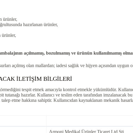
n ürünler,
oğrultusunda hazırlanan ürünler,
 ürünler,
mbalajının açılmamış, bozulmamış ve ürünün kullanılmamış olması
urları açılmış olan mallardan; iadesi sağlık ve hijyen açısından uygun 
ACAK İLETİŞİM BİLGİLERİ
 görmediğini tespit etmek amacıyla kontrol etmekle yükümlüdür. Kullanıc
pit tutanağı hazırlar. Kullanıcı ve teslim eden tarafından imzalanacak bu
ni talep etme hakkına sahiptir. Kullanıcıdan kaynaklanan mekanik hasarlar
Armoni Medikal Ürünler Ticaret Ltd Şti