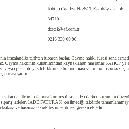
Rıhtım Caddesi No:64/1 Kadıköy / İstanbul
34710
destek@af.com.tr
0216 330 00 86
menin imzalandığı tarihten itibaren başlar. Cayma hakkı süresi sona ermed
az. Cayma hakkının kullanımından kaynaklanan masraflar SATICI’ ya ait
faks veya eposta ile yazılı bildirimde bulunulması ve ürünün işbu söz
 olması şarttır.
lmek istenen ürünün faturası kurumsal ise, iade ederken kurumun düzenle
n sipariş iadeleri İADE FATURASI kesilmediği takdirde tamamlanamayac
e eksiksiz ve hasarsız olarak teslim edilmesi gerekmektedir.