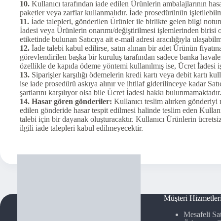
10.
Kullanıcı tarafından iade edilen Ürünlerin ambalajlarının ha
paketler veya zarflar kullanmalıdır. İade prosedürünün işletileb
11.
İade talepleri, gönderilen Ürünler ile birlikte gelen bilgi notu
İadesi veya Ürünlerin onarımı/değiştirilmesi işlemlerinden birisi 
etiketinde bulunan Satıcıya ait e-mail adresi aracılığıyla ulaşabilm
12.
İade talebi kabul edilirse, satın alınan bir adet Ürünün fiyatın
görevlendirilen başka bir kuruluş tarafından sadece banka havales
özellikle de kapıda ödeme yöntemi kullanılmış ise, Ücret İadesi i
13.
Siparişler karşılığı ödemelerin kredi kartı veya debit kartı k
ise iade prosedürü askıya alınır ve ihtilaf giderilinceye kadar Sat
şartlarını karşılıyor olsa bile Ücret İadesi hakkı bulunmamaktadır
14. Hasar gören gönderiler:
Kullanıcı teslim alırken gönderiyi
edilen gönderide hasar tespit edilmesi halinde teslim eden Kullanı
talebi için bir dayanak oluşturacaktır. Kullanıcı Ürünlerin ücrets
ilgili iade talepleri kabul edilmeyecektir.
Müşteri Hizmetler
Mesafeli Sa