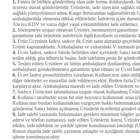
1.
Fatura ile birlikte gönderilmiş olan iade formu doldurularak, fat
ücretsiz olarak gönderilebilir. Ürünlerin, iade sürecinin sağlık
sağlıklı yürüyebilmesi adına Kargo firmasından sağlanabilecek Gö
ambalajlarında olmasına dikkat edilmelidir. İadelerin içine durumu
Alıcıya KDV ve varsa diğer yasal yükümlülükler iade edilemez.
2.
Sözleşmeye uygun olmayan Ürünler, memnuniyet garantisine tab
garantisine tabi ürünlerin iadeleriyle ilgili kuralların ayrıntıların
3.
Ürün Ücretinin İadesi sadece ilk Ürün satın alımında geçerlidir 
Ürünü kapsamaktadır. Ambalajlama ve yukarıdaki V numaralı para
4.
Ücret İadesi, sadece Sitede belirtilen süre içerisinde Satıcı t
teslim aldığı gün itibarıyla başlar. İade talebinin posta ile gön
5.
Teslim edilen Ürünlere ait bütün ambalajların (kullanılmış olanl
ambalajların gönderilmemesi garantinin iptal olması ve Ücret İad
6.
Ücret İadesi prosedüründen yararlanan Kullanıcının satın aldığı
diğer ödemeler ve masraflar iade edilmeyecektir. Birden fazla Ürü
karşılayacaktır. Ambalajlama masrafı ve iade edilen Ürünlerin ve a
7.
Sadece Üreticinin talimatlarına uygun olarak kullanılmış Ürünle
8.
Kullanıcı tarafından uzun bir süre boyunca kullanmak amacıyla 
Kullanıcının bunları kullanmaktan vazgeçme hakkı bulunmaktadır. 
gönderirse Satıcı bütün açılmamış Ürünlerin ücretlerini gönderi üc
9.
İade talebi yazısında bulunmaları gereken minimum bilgiler şunla
adresi ve telefon numarası), iade edilen Ürünlerin listesi, Ürünle
etkiler, iade talebinin ne şekilde işleme konulmasının istendiği 
Bunun dışında iade talebi yazısının anlaşılır ve içeriğinin okunak
işleme konulmayacaktır.