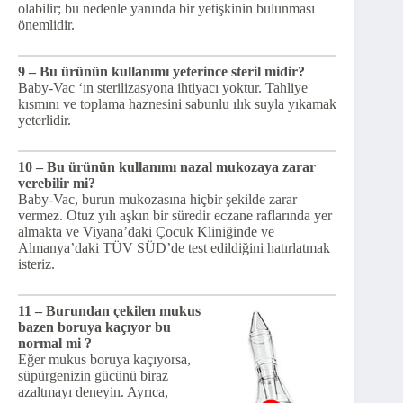
olabilir; bu nedenle yanında bir yetişkinin bulunması
önemlidir.
9 – Bu ürünün kullanımı yeterince steril midir?
Baby-Vac ‘ın sterilizasyona ihtiyacı yoktur. Tahliye
kısmını ve toplama haznesini sabunlu ılık suyla yıkamak
yeterlidir.
10 – Bu ürünün kullanımı nazal mukozaya zarar
verebilir mi?
Baby-Vac, burun mukozasına hiçbir şekilde zarar
vermez. Otuz yılı aşkın bir süredir eczane raflarında yer
almakta ve Viyana’daki Çocuk Kliniğinde ve
Almanya’daki TÜV SÜD’de test edildiğini hatırlatmak
isteriz.
11 – Burundan çekilen mukus
bazen boruya kaçıyor bu
normal mi ?
Eğer mukus boruya kaçıyorsa,
süpürgenizin gücünü biraz
azaltmayı deneyin. Ayrıca,