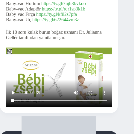
Baby-vac Hortum
https://ty.gl/7ujh3bvkoo
Baby-vac Adaptör
https://ty.gl/rqr1sp3k1b
Baby-vac Fırça
https://ty.gl/kfil2s7pfa
Baby-vac Uç
https://ty.gl/622644vm3z
İlk 10 soru kulak burun boğaz uzmanı Dr. Julianna
Gellér tarafından yanıtlanmıştır.