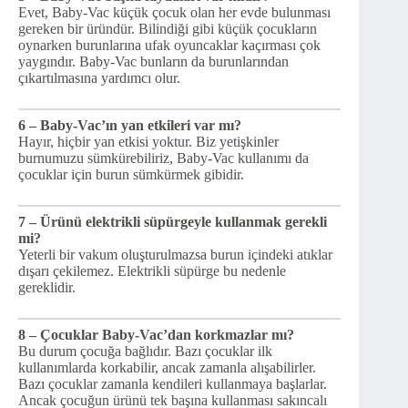
Evet, Baby-Vac küçük çocuk olan her evde bulunması
gereken bir üründür. Bilindiği gibi küçük çocukların
oynarken burunlarına ufak oyuncaklar kaçırması çok
yaygındır. Baby-Vac bunların da burunlarından
çıkartılmasına yardımcı olur.
6 – Baby-Vac’ın yan etkileri var mı?
Hayır, hiçbir yan etkisi yoktur. Biz yetişkinler
burnumuzu sümkürebiliriz, Baby-Vac kullanımı da
çocuklar için burun sümkürmek gibidir.
7 – Ürünü elektrikli süpürgeyle kullanmak gerekli
mi?
Yeterli bir vakum oluşturulmazsa burun içindeki atıklar
dışarı çekilemez. Elektrikli süpürge bu nedenle
gereklidir.
8 – Çocuklar Baby-Vac’dan korkmazlar mı?
Bu durum çocuğa bağlıdır. Bazı çocuklar ilk
kullanımlarda korkabilir, ancak zamanla alışabilirler.
Bazı çocuklar zamanla kendileri kullanmaya başlarlar.
Ancak çocuğun ürünü tek başına kullanması sakıncalı