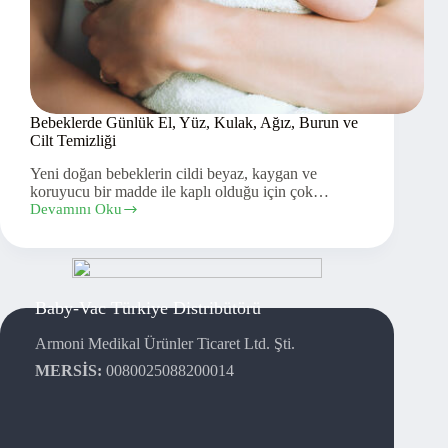
Bebeklerde Günlük El, Yüz, Kulak, Ağız, Burun ve
Cilt Temizliği
Yeni doğan bebeklerin cildi beyaz, kaygan ve
koruyucu bir madde ile kaplı olduğu için çok…
Devamını Oku
Bebeklerde
Günlük
El,
Yüz,
Kulak,
Ağız,
Baby-Vac Türkiye Distribütörü
Burun
ve
Armoni Medikal Ürünler Ticaret Ltd. Şti.
Cilt
Temizliği
MERSİS:
0080025088200014