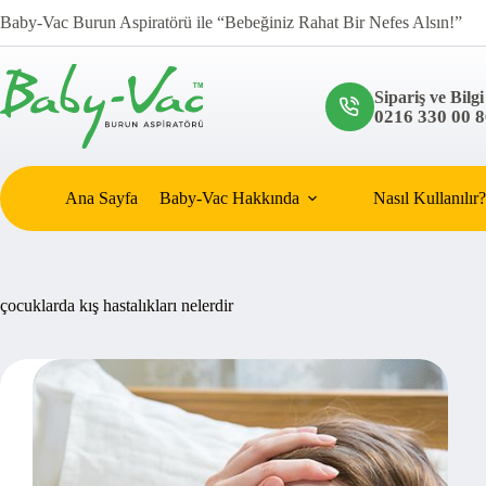
Skip
Baby-Vac Burun Aspiratörü ile “Bebeğiniz Rahat Bir Nefes Alsın!”
to
content
Sipariş ve Bilgi
0216 330 00 8
Ana Sayfa
Baby-Vac Hakkında
Nasıl Kullanılır?
çocuklarda kış hastalıkları nelerdir