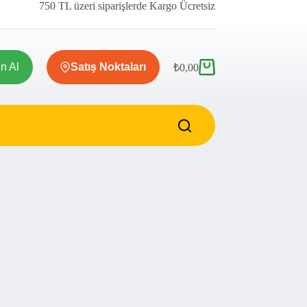
750 TL üzeri siparişlerde Kargo Ücretsiz
ın Al
Satış Noktaları
₺
0,00
Shopping
cart