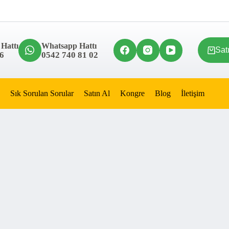
 Hattı
Whatsapp Hattı
Sat
6
0542 740 81 02
Sık Sorulan Sorular
Satın Al
Kongre
Blog
İletişim