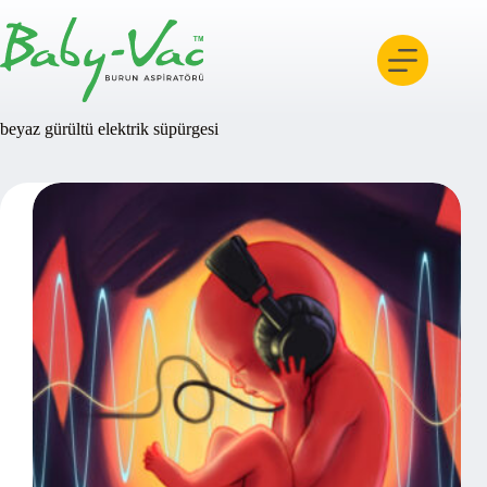
Skip
to
content
beyaz gürültü elektrik süpürgesi