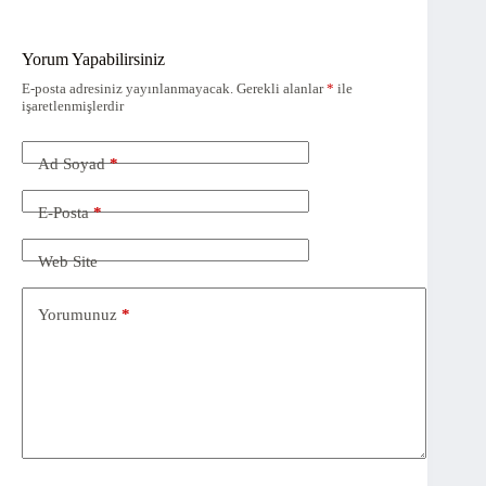
Yorum Yapabilirsiniz
E-posta adresiniz yayınlanmayacak.
Gerekli alanlar
*
ile
işaretlenmişlerdir
Ad Soyad
*
E-Posta
*
Web Site
Yorumunuz
*