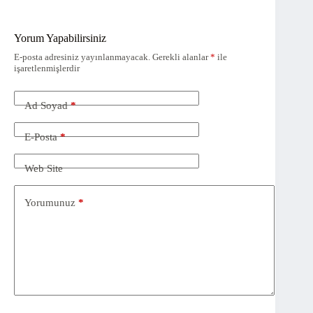
Yorum Yapabilirsiniz
E-posta adresiniz yayınlanmayacak.
Gerekli alanlar
*
ile
işaretlenmişlerdir
Ad Soyad
*
E-Posta
*
Web Site
Yorumunuz
*