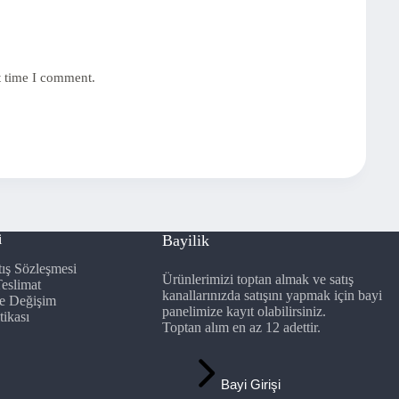
t time I comment.
i
Bayilik
tış Sözleşmesi
Ürünlerimizi toptan almak ve satış
eslimat
kanallarınızda satışını yapmak için bayi
 ve Değişim
panelimize kayıt olabilirsiniz.
tikası
Toptan alım en az 12 adettir.
Bayi Girişi