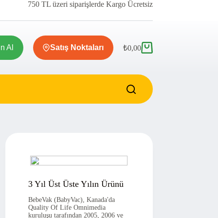
750 TL üzeri siparişlerde Kargo Ücretsiz
ın Al
Satış Noktaları
₺
0,00
Shopping
cart
3 Yıl Üst Üste Yılın Ürünü
BebeVak (BabyVac), Kanada'da
Quality Of Life Omnimedia
kuruluşu tarafından 2005, 2006 ve