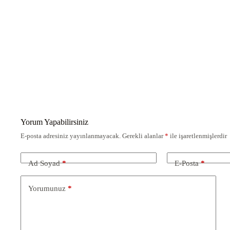
Yorum Yapabilirsiniz
E-posta adresiniz yayınlanmayacak.
Gerekli alanlar
*
ile işaretlenmişlerdir
Ad Soyad
*
E-Posta
*
Yorumunuz
*