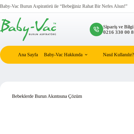
Skip
Baby-Vac Burun Aspiratörü ile “Bebeğiniz Rahat Bir Nefes Alsın!”
to
content
Sipariş ve Bilgi
0216 330 00 8
Ana Sayfa
Baby-Vac Hakkında
Nasıl Kullanılır?
Bebeklerde Burun Akıntısına Çözüm