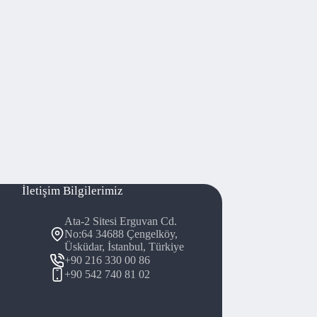
İletişim Bilgilerimiz
Ata-2 Sitesi Erguvan Cd.
No:64 34688 Çengelköy,
Üsküdar, İstanbul, Türkiye
+90 216 330 00 86
+90 542 740 81 02