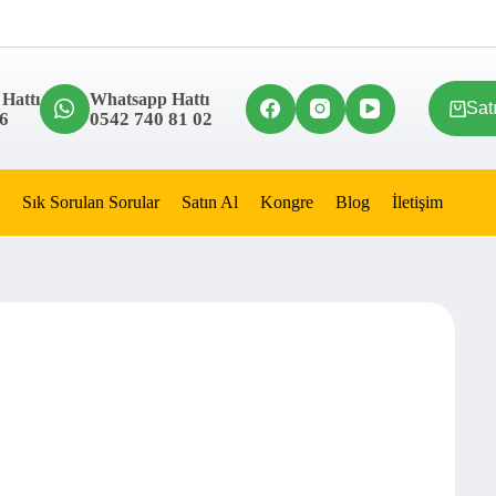
 Hattı
Whatsapp Hattı
Sat
6
0542 740 81 02
Sık Sorulan Sorular
Satın Al
Kongre
Blog
İletişim