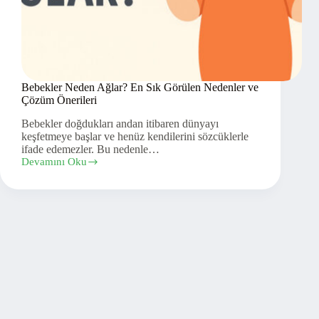
Bebekler Neden Ağlar? En Sık Görülen Nedenler ve
Çözüm Önerileri
Bebekler doğdukları andan itibaren dünyayı
keşfetmeye başlar ve henüz kendilerini sözcüklerle
ifade edemezler. Bu nedenle…
Devamını Oku
Bebekler
Neden
Ağlar?
En
Sık
Görülen
Nedenler
ve
Çözüm
Önerileri